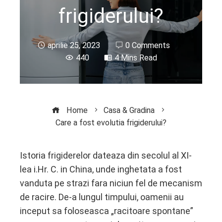
frigiderului?
aprilie 25, 2023
0 Comments
440
4 Mins Read
Home
Casa & Gradina
Care a fost evolutia frigiderului?
Istoria frigiderelor dateaza din secolul al XI-
lea i.Hr. C. in China, unde inghetata a fost
ebook
vanduta pe strazi fara niciun fel de mecanism
de racire. De-a lungul timpului, oamenii au
ter
inceput sa foloseasca „racitoare spontane”