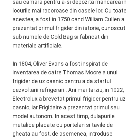
sau camara pentru a-si depozita mancarea in
edIn
locurile mai racoroase din casele lor. Cu toate
acestea, a fost in 1750 cand William Cullen a
erest
prezentat primul frigider din istorie, cunoscut
sub numele de Cold Bag si fabricat din
mbleupon
materiale artificiale.
l
In 1804, Oliver Evans a fost inspirat de
inventarea de catre Thomas Moore a unui
frigider de uz casnic pentru a da startul
dezvoltarii refrigerarii. Ani mai tarziu, in 1922,
Electrolux a brevetat primul frigider pentru uz
casnic, iar Frigidaire a prezentat primul sau
model autonom. In acest timp, dulapurile
metalice placate cu portelan si tavile de
gheata au fost, de asemenea, introduse