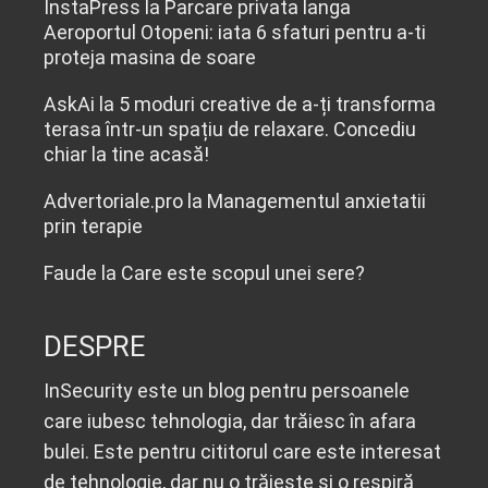
InstaPress
la
Parcare privata langa
Aeroportul Otopeni: iata 6 sfaturi pentru a-ti
proteja masina de soare
AskAi
la
5 moduri creative de a-ți transforma
terasa într-un spațiu de relaxare. Concediu
chiar la tine acasă!
Advertoriale.pro
la
Managementul anxietatii
prin terapie
Faude
la
Care este scopul unei sere?
DESPRE
InSecurity este un blog pentru persoanele
care iubesc tehnologia, dar trăiesc în afara
bulei. Este pentru cititorul care este interesat
de tehnologie, dar nu o trăiește și o respiră