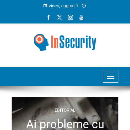
vineri, august 7
EDITORIAL
Ai probleme cu