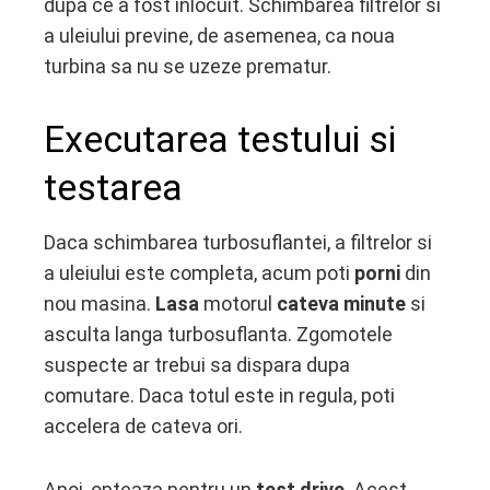
dupa ce a fost inlocuit. Schimbarea filtrelor si
a uleiului previne, de asemenea, ca noua
turbina sa nu se uzeze prematur.
Executarea testului si
testarea
Daca schimbarea turbosuflantei, a filtrelor si
a uleiului este completa, acum poti
porni
din
nou masina.
Lasa
motorul
cateva minute
si
asculta langa turbosuflanta. Zgomotele
suspecte ar trebui sa dispara dupa
comutare. Daca totul este in regula, poti
accelera de cateva ori.
Apoi, opteaza pentru un
test drive
. Acest