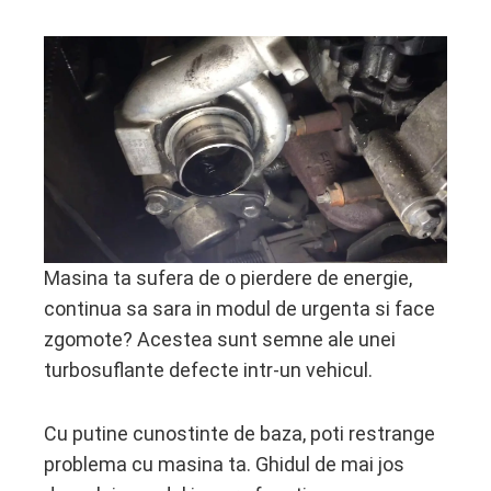
ebook
ter
edIn
erest
Masina ta sufera de o pierdere de energie,
continua sa sara in modul de urgenta si face
mbleupon
zgomote? Acestea sunt semne ale unei
turbosuflante defecte intr-un vehicul.
l
Cu putine cunostinte de baza, poti restrange
problema cu masina ta. Ghidul de mai jos