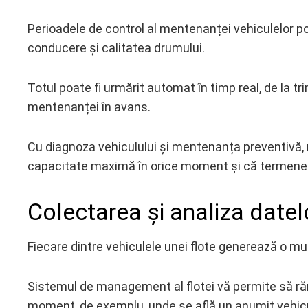
Perioadele de control al mentenanței vehiculelor p
conducere și calitatea drumului.
Totul poate fi urmărit automat în timp real, de la t
mentenanței în avans.
Cu diagnoza vehiculului și mentenanța preventivă, 
capacitate maximă în orice moment și că termenele 
Colectarea și analiza datelo
Fiecare dintre vehiculele unei flote generează o mu
Sistemul de management al flotei vă permite să rămâ
moment, de exemplu, unde se află un anumit vehicul