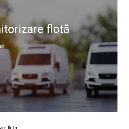
torizare flotă
ad
are flotă