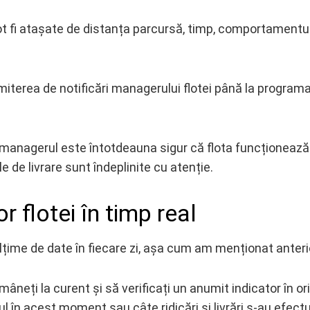
ot fi atașate de distanța parcursă, timp, comportamentu
rimiterea de notificări managerului flotei până la program
managerul este întotdeauna sigur că flota funcționează
de livrare sunt îndeplinite cu atenție.
r flotei în timp real
lțime de date în fiecare zi, așa cum am menționat anteri
neți la curent și să verificați un anumit indicator în or
 în acest moment sau câte ridicări și livrări s-au efect