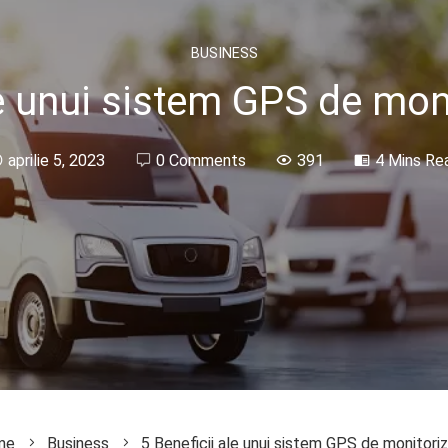
BUSINESS
le unui sistem GPS de moni
aprilie 5, 2023
0 Comments
391
4 Mins Re
me
Business
5 Beneficii ale unui sistem GPS de monitoriz