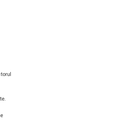
utorul
te.
ie