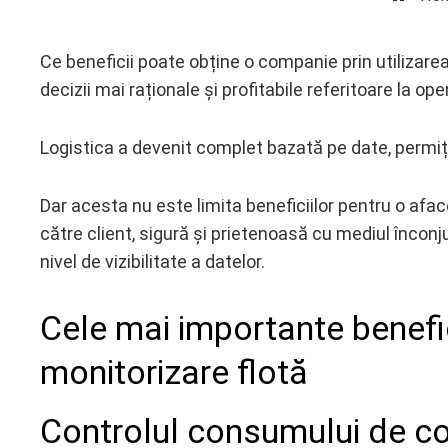
Ce beneficii poate obține o companie prin utilizare
decizii mai raționale și profitabile referitoare la oper
ebook
Logistica a devenit complet bazată pe date, permiț
ter
Dar acesta nu este limita beneficiilor pentru o afa
edIn
către client, sigură și prietenoasă cu mediul înconj
erest
nivel de vizibilitate a datelor.
mbleupon
Cele mai importante benefi
monitorizare flotă
l
Controlul consumului de c