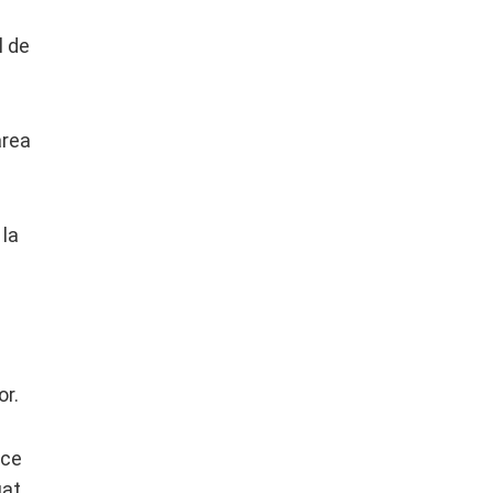
l de
area
 la
or.
ice
uat