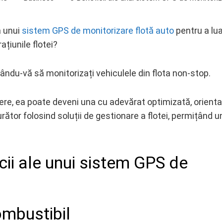
a unui
sistem GPS de monitorizare flotă auto
pentru a lu
ațiunile flotei?
ându-vă să monitorizați vehiculele din flota non-stop.
cere, ea poate deveni una cu adevărat optimizată, orient
urător folosind soluții de gestionare a flotei, permițând 
cii ale unui sistem GPS de
ombustibil