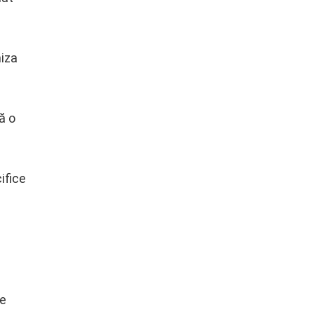
miza
ă o
ifice
de