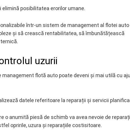
limină posibilitatea erorilor umane.
sonalizabile într-un sistem de management al flotei auto
oleze și să crească rentabilitatea, să îmbunătățească
uternică.
ntrolul uzurii
a de management flotă auto poate deveni și mai utilă cu aj
ază datele referitoare la reparații și servicii planifica
are o anumită piesă de schimb va avea nevoie de reparaț
fel opririle, uzura și reparațiile costisitoare.