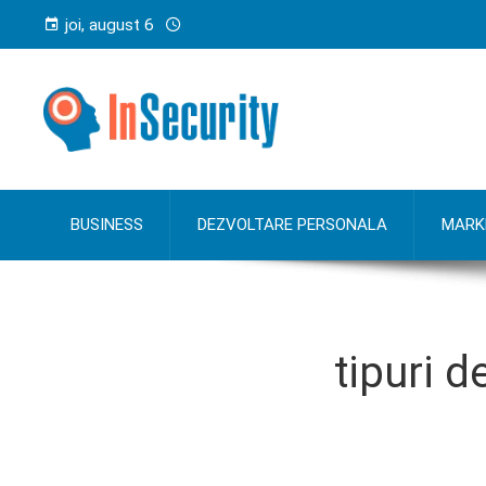
joi, august 6
BUSINESS
DEZVOLTARE PERSONALA
MARK
tipuri d