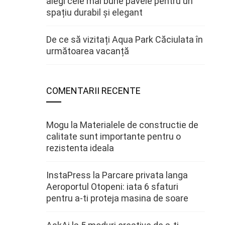
alegi cele mai bune pavele pentru un
spațiu durabil și elegant
De ce să vizitați Aqua Park Căciulata în
următoarea vacanță
COMENTARII RECENTE
Mogu
la
Materialele de constructie de
calitate sunt importante pentru o
rezistenta ideala
InstaPress
la
Parcare privata langa
Aeroportul Otopeni: iata 6 sfaturi
pentru a-ti proteja masina de soare