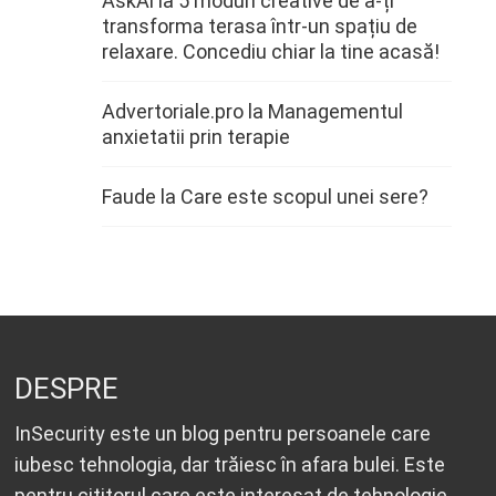
AskAi
la
5 moduri creative de a-ți
transforma terasa într-un spațiu de
relaxare. Concediu chiar la tine acasă!
Advertoriale.pro
la
Managementul
anxietatii prin terapie
Faude
la
Care este scopul unei sere?
DESPRE
InSecurity este un blog pentru persoanele care
iubesc tehnologia, dar trăiesc în afara bulei. Este
pentru cititorul care este interesat de tehnologie,