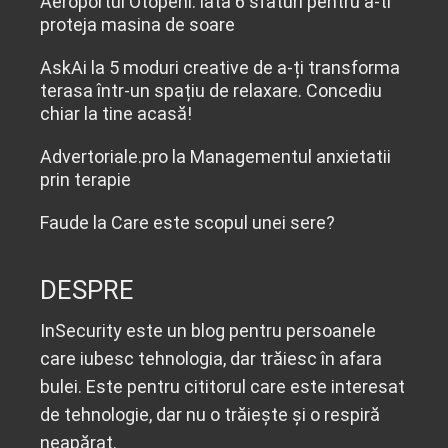
Aeroportul Otopeni: iata 6 sfaturi pentru a-ti
proteja masina de soare
AskAi
la
5 moduri creative de a-ți transforma
terasa într-un spațiu de relaxare. Concediu
chiar la tine acasă!
Advertoriale.pro
la
Managementul anxietatii
prin terapie
Faude
la
Care este scopul unei sere?
DESPRE
InSecurity este un blog pentru persoanele
care iubesc tehnologia, dar trăiesc în afara
bulei. Este pentru cititorul care este interesat
de tehnologie, dar nu o trăiește și o respiră
neapărat.