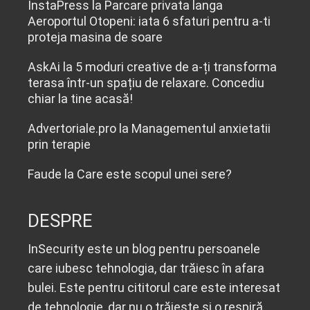
InstaPress
la
Parcare privata langa
Aeroportul Otopeni: iata 6 sfaturi pentru a-ti
proteja masina de soare
AskAi
la
5 moduri creative de a-ți transforma
terasa într-un spațiu de relaxare. Concediu
chiar la tine acasă!
Advertoriale.pro
la
Managementul anxietatii
prin terapie
Faude
la
Care este scopul unei sere?
DESPRE
InSecurity este un blog pentru persoanele
care iubesc tehnologia, dar trăiesc în afara
bulei. Este pentru cititorul care este interesat
de tehnologie, dar nu o trăiește și o respiră