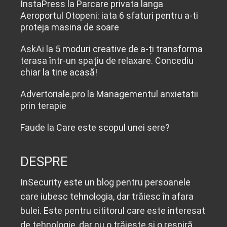
InstaPress
la
Parcare privata langa
Aeroportul Otopeni: iata 6 sfaturi pentru a-ti
proteja masina de soare
AskAi
la
5 moduri creative de a-ți transforma
terasa într-un spațiu de relaxare. Concediu
chiar la tine acasă!
Advertoriale.pro
la
Managementul anxietatii
prin terapie
Faude
la
Care este scopul unei sere?
DESPRE
InSecurity este un blog pentru persoanele
care iubesc tehnologia, dar trăiesc în afara
bulei. Este pentru cititorul care este interesat
de tehnologie, dar nu o trăiește și o respiră