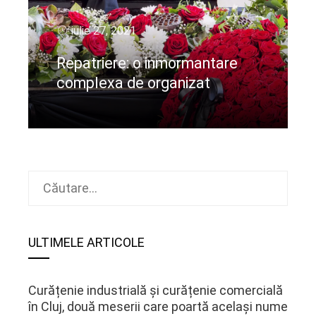
iulie 27, 2021
Repatriere: o inmormantare
complexa de organizat
CIteste mai departe
Caută
după:
ULTIMELE ARTICOLE
Curățenie industrială și curățenie comercială
în Cluj, două meserii care poartă același nume