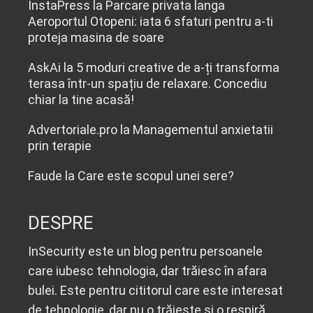
InstaPress
la
Parcare privata langa
Aeroportul Otopeni: iata 6 sfaturi pentru a-ti
proteja masina de soare
AskAi
la
5 moduri creative de a-ți transforma
terasa într-un spațiu de relaxare. Concediu
chiar la tine acasă!
Advertoriale.pro
la
Managementul anxietatii
prin terapie
Faude
la
Care este scopul unei sere?
DESPRE
InSecurity este un blog pentru persoanele
care iubesc tehnologia, dar trăiesc în afara
bulei. Este pentru cititorul care este interesat
de tehnologie, dar nu o trăiește și o respiră