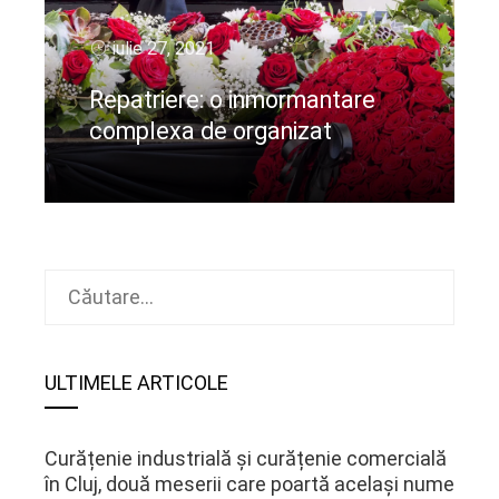
iulie 27, 2021
Repatriere: o inmormantare
complexa de organizat
CIteste mai departe
Caută
după:
ULTIMELE ARTICOLE
Curățenie industrială și curățenie comercială
în Cluj, două meserii care poartă același nume