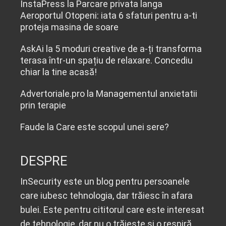
InstaPress
la
Parcare privata langa
Aeroportul Otopeni: iata 6 sfaturi pentru a-ti
proteja masina de soare
AskAi
la
5 moduri creative de a-ți transforma
terasa într-un spațiu de relaxare. Concediu
chiar la tine acasă!
Advertoriale.pro
la
Managementul anxietatii
prin terapie
Faude
la
Care este scopul unei sere?
DESPRE
InSecurity este un blog pentru persoanele
care iubesc tehnologia, dar trăiesc în afara
bulei. Este pentru cititorul care este interesat
de tehnologie, dar nu o trăiește și o respiră