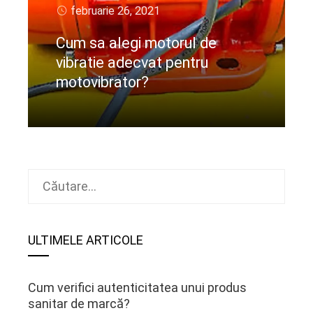
februarie 26, 2021
Cum sa alegi motorul de
vibratie adecvat pentru
motovibrator?
CIteste mai departe
Caută
după:
ULTIMELE ARTICOLE
Cum verifici autenticitatea unui produs
sanitar de marcă?