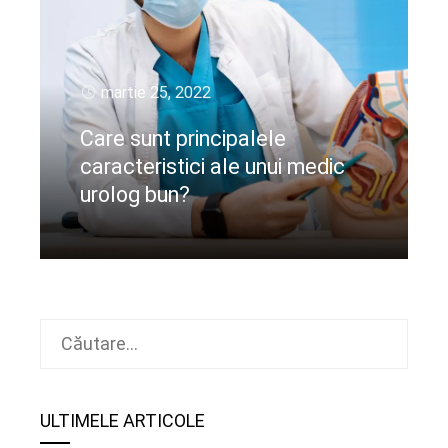
martie 25, 2022
Care sunt principalele
caracteristici ale unui medic
urolog bun?
CIteste mai departe
Caută
după:
ULTIMELE ARTICOLE