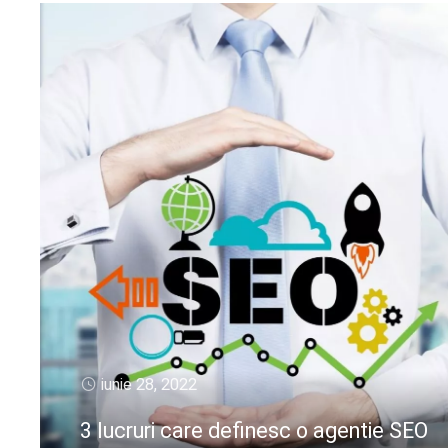
iunie 28, 2022
3 lucruri care definesc o agentie SEO