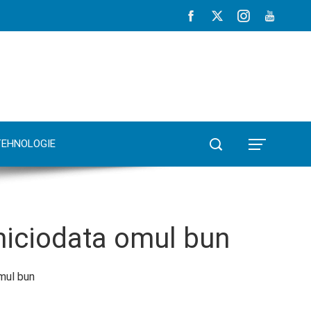
TEHNOLOGIE
 niciodata omul bun
mul bun