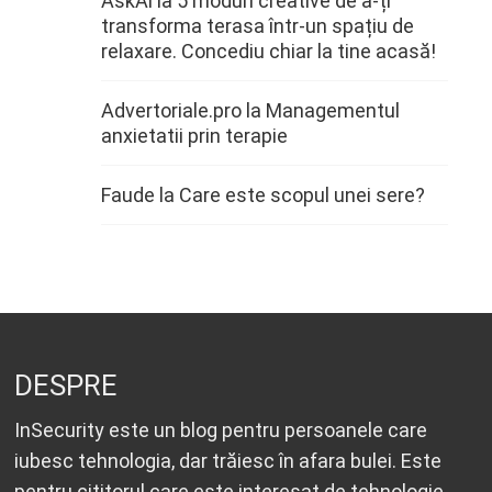
AskAi
la
5 moduri creative de a-ți
transforma terasa într-un spațiu de
relaxare. Concediu chiar la tine acasă!
Advertoriale.pro
la
Managementul
anxietatii prin terapie
Faude
la
Care este scopul unei sere?
DESPRE
InSecurity este un blog pentru persoanele care
iubesc tehnologia, dar trăiesc în afara bulei. Este
pentru cititorul care este interesat de tehnologie,