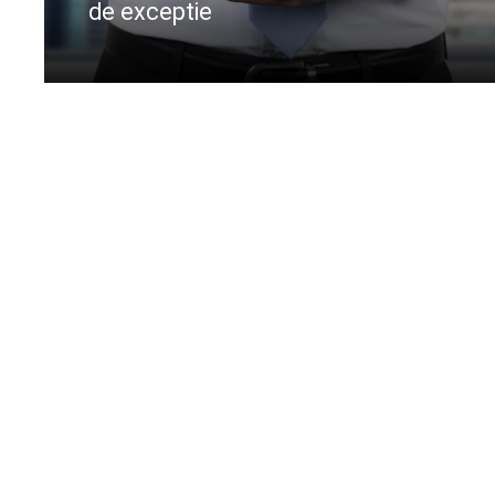
de exceptie
CIteste mai departe