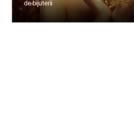
de bijuterii
CIteste mai departe