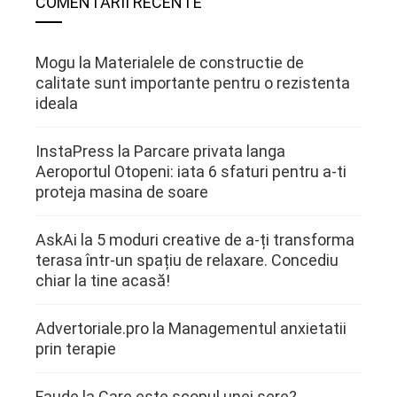
COMENTARII RECENTE
Mogu
la
Materialele de constructie de
calitate sunt importante pentru o rezistenta
ideala
InstaPress
la
Parcare privata langa
Aeroportul Otopeni: iata 6 sfaturi pentru a-ti
proteja masina de soare
AskAi
la
5 moduri creative de a-ți transforma
terasa într-un spațiu de relaxare. Concediu
chiar la tine acasă!
Advertoriale.pro
la
Managementul anxietatii
prin terapie
Faude
la
Care este scopul unei sere?