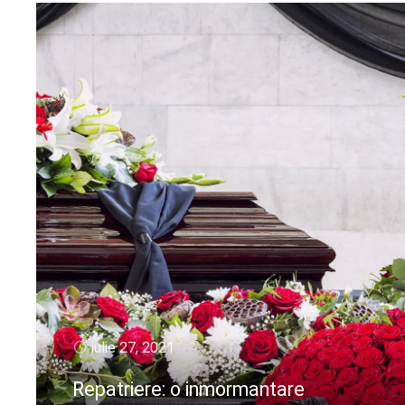
iulie 27, 2021
Repatriere: o inmormantare