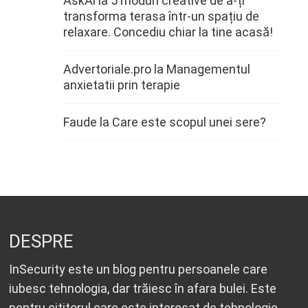
AskAi
la
5 moduri creative de a-ți
transforma terasa într-un spațiu de
relaxare. Concediu chiar la tine acasă!
Advertoriale.pro
la
Managementul
anxietatii prin terapie
Faude
la
Care este scopul unei sere?
DESPRE
InSecurity este un blog pentru persoanele care
iubesc tehnologia, dar trăiesc în afara bulei. Este
pentru cititorul care este interesat de tehnologie,