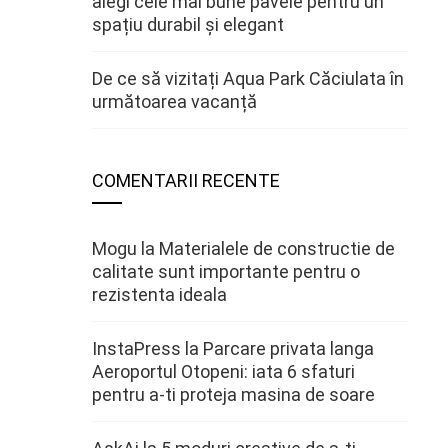
alegi cele mai bune pavele pentru un
spațiu durabil și elegant
De ce să vizitați Aqua Park Căciulata în
următoarea vacanță
COMENTARII RECENTE
Mogu
la
Materialele de constructie de
calitate sunt importante pentru o
rezistenta ideala
InstaPress
la
Parcare privata langa
Aeroportul Otopeni: iata 6 sfaturi
pentru a-ti proteja masina de soare