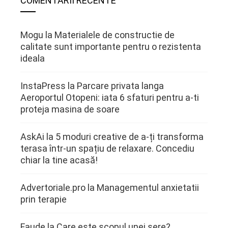
COMENTARII RECENTE
Mogu
la
Materialele de constructie de
calitate sunt importante pentru o rezistenta
ideala
InstaPress
la
Parcare privata langa
Aeroportul Otopeni: iata 6 sfaturi pentru a-ti
proteja masina de soare
AskAi
la
5 moduri creative de a-ți transforma
terasa într-un spațiu de relaxare. Concediu
chiar la tine acasă!
Advertoriale.pro
la
Managementul anxietatii
prin terapie
Faude
la
Care este scopul unei sere?