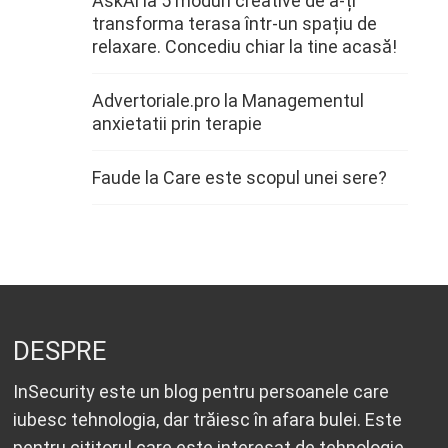
AskAi
la
5 moduri creative de a-ți
transforma terasa într-un spațiu de
relaxare. Concediu chiar la tine acasă!
Advertoriale.pro
la
Managementul
anxietatii prin terapie
Faude
la
Care este scopul unei sere?
DESPRE
InSecurity este un blog pentru persoanele care
iubesc tehnologia, dar trăiesc în afara bulei. Este
pentru cititorul care este interesat de tehnologie,