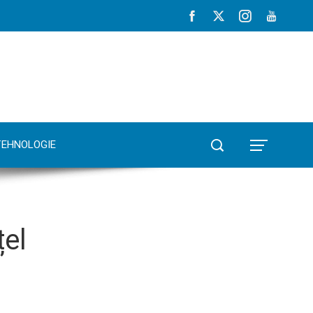
TEHNOLOGIE
țel