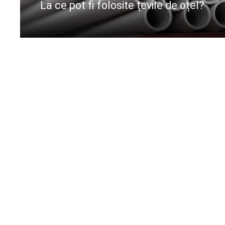
La ce pot fi folosite țevile de oțel?
CIteste mai departe