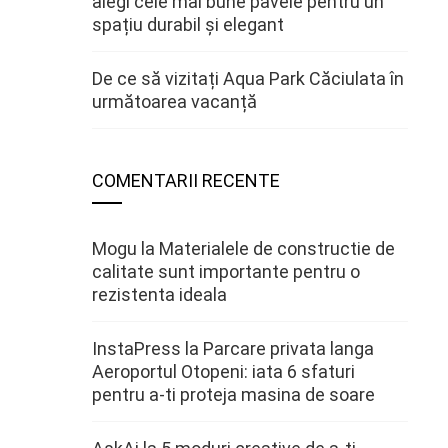
alegi cele mai bune pavele pentru un
spațiu durabil și elegant
De ce să vizitați Aqua Park Căciulata în
următoarea vacanță
COMENTARII RECENTE
Mogu
la
Materialele de constructie de
calitate sunt importante pentru o
rezistenta ideala
InstaPress
la
Parcare privata langa
Aeroportul Otopeni: iata 6 sfaturi
pentru a-ti proteja masina de soare