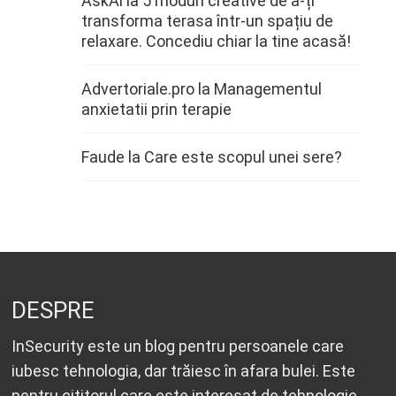
AskAi
la
5 moduri creative de a-ți
transforma terasa într-un spațiu de
relaxare. Concediu chiar la tine acasă!
Advertoriale.pro
la
Managementul
anxietatii prin terapie
Faude
la
Care este scopul unei sere?
DESPRE
InSecurity este un blog pentru persoanele care
iubesc tehnologia, dar trăiesc în afara bulei. Este
pentru cititorul care este interesat de tehnologie,