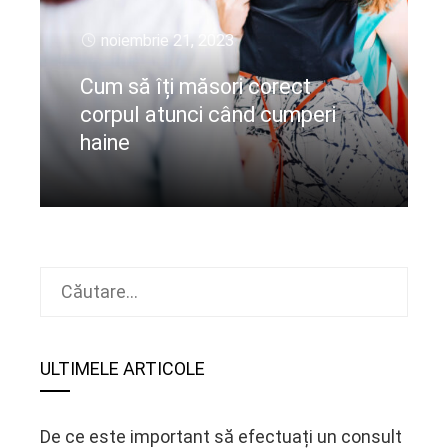
noiembrie 21, 2023
Cum să îți măsori corect
corpul atunci când cumperi
haine
CIteste mai departe
Caută
după:
ULTIMELE ARTICOLE
De ce este important să efectuați un consult